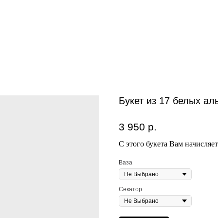
Букет из 17 белых ал
3 950
р.
С этого букета Вам начисляе
Ваза
Секатор