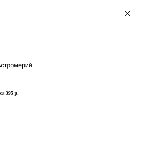
ьстромерий
тся
395 р.