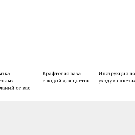
ытка
Крафтовая ваза
Инструкция п
еплых
с водой для цветов
уходу за цвета
ланий от вас