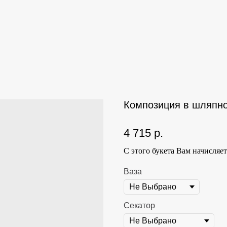
Композиция в шляпно
4 715
р.
С этого букета Вам начисляе
Ваза
Секатор