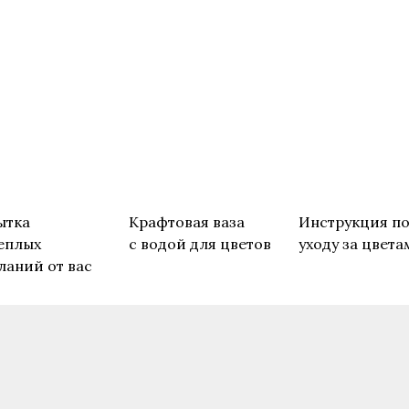
ытка
Крафтовая ваза
Инструкция п
еплых
с водой для цветов
уходу за цвета
ланий от вас