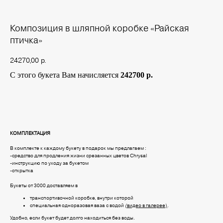
Композиция в шляпной коробке «Райская
птичка»
24270,00
р.
С этого букета Вам начисляется
242700 р.
Купить
КОМПЛЕКТАЦИЯ
В комплекте к каждому букету в подарок мы предлагаем :
-средство для продления жизни срезанных цветов Chrysal
-инструкцию по уходу за букетом
-открытка
Букеты от 3000 доставляем в
транспортивочной коробке, внутри которой
специальная одноразовая ваза с водой
(
видео в галерее)
.
Удобно, если букет будет долго находиться без воды.