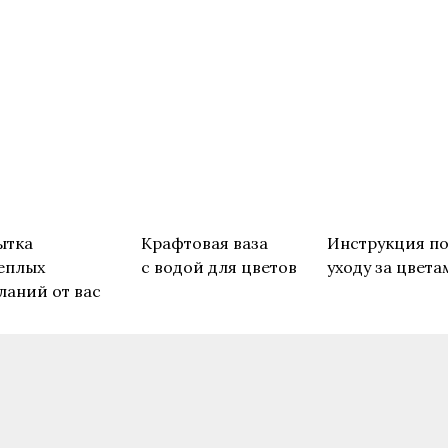
ытка
Крафтовая ваза
Инструкция п
еплых
с водой для цветов
уходу за цвета
ланий от вас