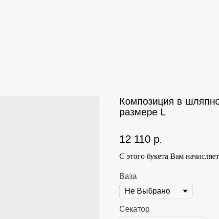
Композиция в шляпно
размере L
12 110
р.
С этого букета Вам начисляе
Ваза
Секатор