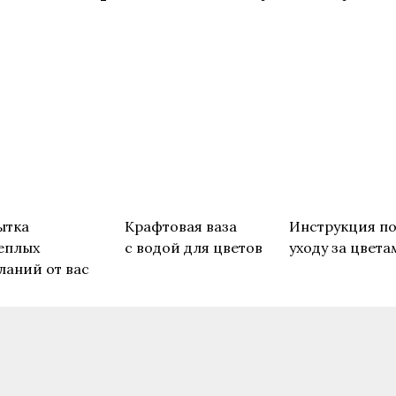
ытка
Крафтовая ваза
Инструкция п
еплых
с водой для цветов
уходу за цвета
ланий от вас