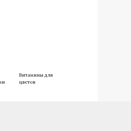
о
Витамины для
ми
цветов