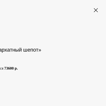
Бархатный шепот»
тся
73600 р.