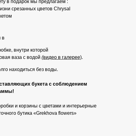
ету в подарок мы предлагаем :
изни срезанных цветов Chrysal
укетом
 в
обке, внутри которой
овая ваза с водой
(
видео в галерее)
.
олго находиться без воды.
ставляющих букета с соблюдением
гаммы!
оробки и корзины с цветами и интерьерные
очного бутика «Grekhova flowers»