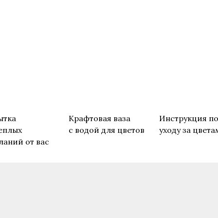
ытка
Крафтовая ваза
Инструкция п
еплых
с водой для цветов
уходу за цвета
ланий от вас