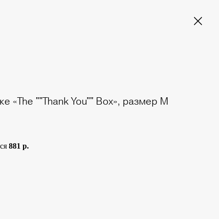
е «The ""Thank You"" Box», размер М
тся
881 р.