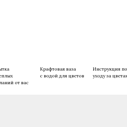
ытка
Крафтовая ваза
Инструкция п
еплых
с водой для цветов
уходу за цвета
ланий от вас