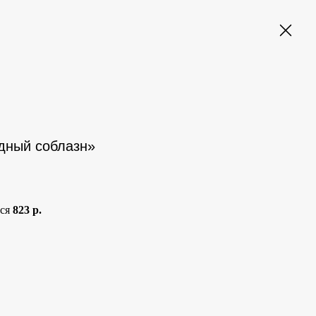
одный соблазн»
тся
823 р.