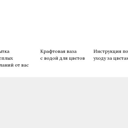
ытка
Крафтовая ваза
Инструкция п
еплых
с водой для цветов
уходу за цвета
ланий от вас