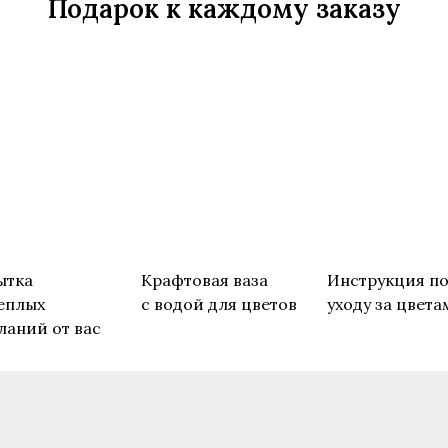
Подарок к каждому заказу
ытка
Крафтовая ваза
Инструкция п
еплых
с водой для цветов
уходу за цвета
ланий от вас