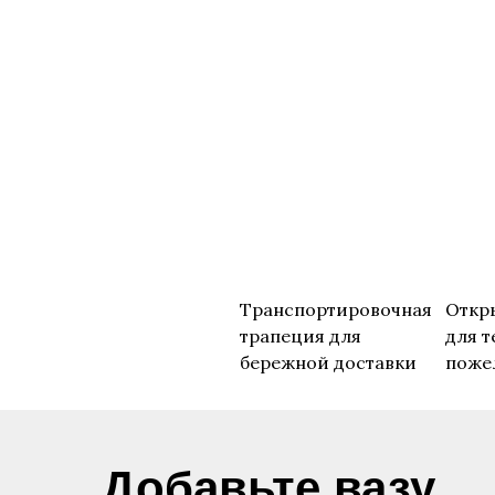
Транспортировочная
Откр
трапеция для
для т
бережной доставки
поже
​Добавьте вазу