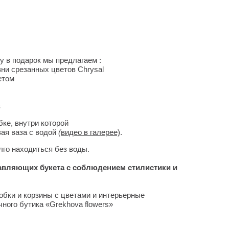
у в подарок мы предлагаем :
ни срезанных цветов Chrysal
кетом
в
бке, внутри которой
ая ваза с водой
(
видео в галерее)
.
лго находиться без воды.
авляющих букета с соблюдением стилистики и
обки и корзины с цветами и интерьерные
ного бутика «Grekhova flowers»