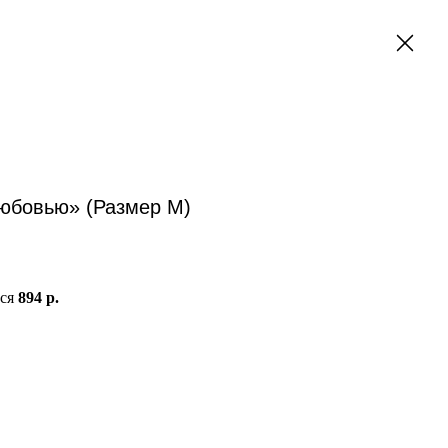
любовью» (Размер M)
тся
894 р.