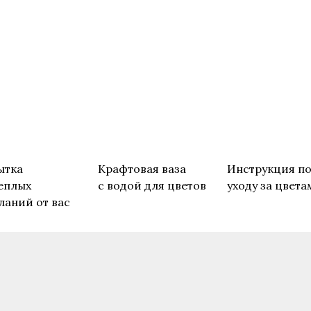
ытка
Крафтовая ваза
Инструкция п
еплых
с водой для цветов
уходу за цвета
ланий от вас