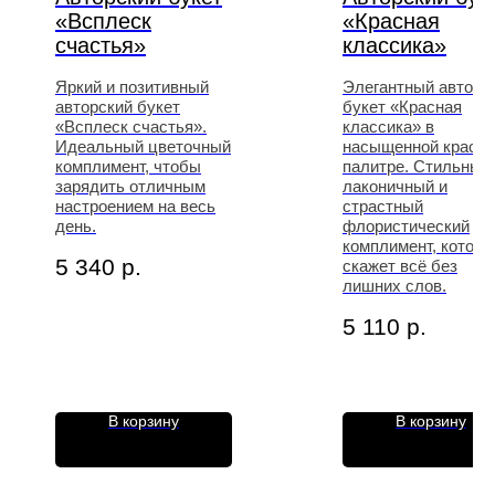
«Всплеск
«Красная
счастья»
классика»
Яркий и позитивный
Элегантный авторс
авторский букет
букет «Красная
«Всплеск счастья».
классика» в
Идеальный цветочный
насыщенной красно
комплимент, чтобы
палитре. Стильный,
зарядить отличным
лаконичный и
настроением на весь
страстный
день.
флористический
комплимент, котор
5 340
р.
скажет всё без
лишних слов.
5 110
р.
В корзину
В корзину