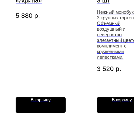
«Афина»
3 шт
Нежный монобукет 
5 880
р.
3 крупных гортензий
Объемный,
воздушный и
невероятно
элегантный цветоч
комплимент с
кружевными
лепестками.
3 520
р.
В корзину
В корзину