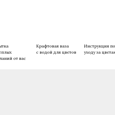
ытка
Крафтовая ваза
Инструкция п
еплых
с водой для цветов
уходу за цвета
ланий от вас