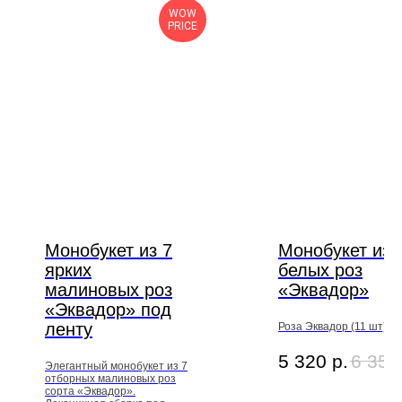
WOW
PRICE
Монобукет из 7
Монобукет из 
ярких
белых роз
малиновых роз
«Эквадор»
«Эквадор» под
ленту
Роза Эквадор (11 шт)
5 320
р.
6 350
Элегантный монобукет из 7
отборных малиновых роз
сорта «Эквадор».