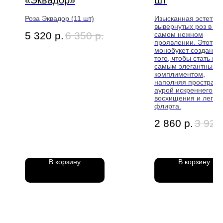
Роза Эквадор (11 шт)
Изысканная эстетик
вывернутых роз в их
5 320
р.
6 350
р.
самом нежном
проявлении. Этот
монобукет создан д
того, чтобы стать в
самым элегантным
комплиментом,
наполняя пространс
аурой искреннего
восхищения и легког
флирта.
2 860
р.
3 920
В корзину
В корзину