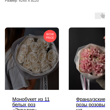
Размер: h245 Х d120
WOW
PRICE
Монобукет из 11
Французские
белых роз
розы розовые 
«Эквадор»
шт