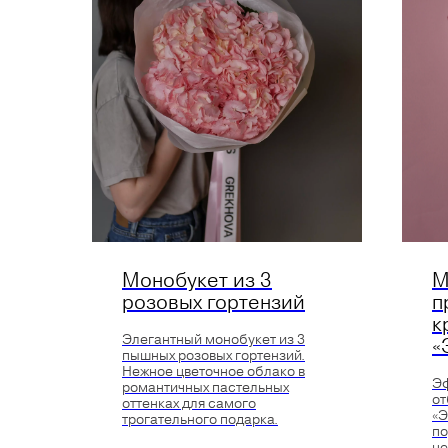
Монобукет из 3
М
розовых гортензий
п
к
Элегантный монобукет из 3
«
пышных розовых гортензий.
Нежное цветочное облако в
Эф
романтичных пастельных
от
оттенках для самого
«Э
трогательного подарка.
по
це