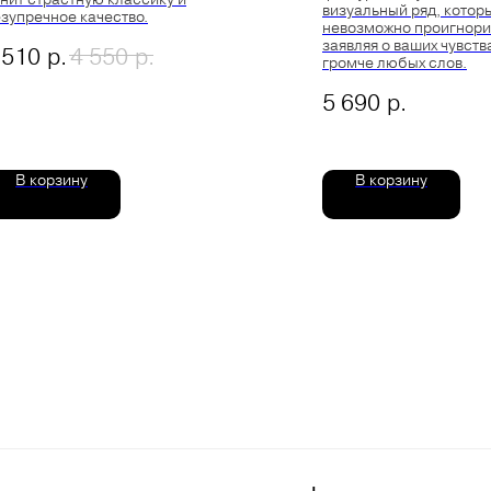
визуальный ряд, котор
зупречное качество.
невозможно проигнори
заявляя о ваших чувств
р.
р.
 510
4 550
громче любых слов.
р.
5 690
В корзину
В корзину