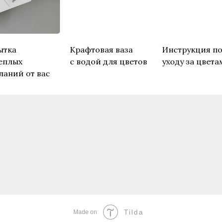
ытка
Крафтовая ваза
Инструкция п
еплых
с водой для цветов
уходу за цвета
ланий от вас
Tilda
Made on