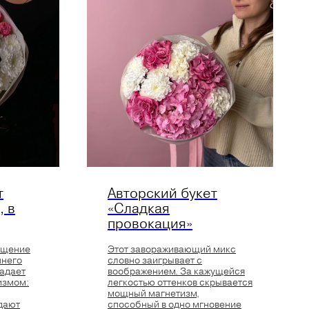
т
Авторский букет
, в
«Сладкая
провокация»
ощение
Этот завораживающий микс
ннего
словно заигрывает с
ладает
воображением. За кажущейся
измом:
легкостью оттенков скрывается
мощный магнетизм,
дают
способный в одно мгновение