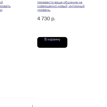
ый
перевести ваше общение на
ровать,
совершенно новый, интимный
ах
уровень.
р.
4 730
В корзину