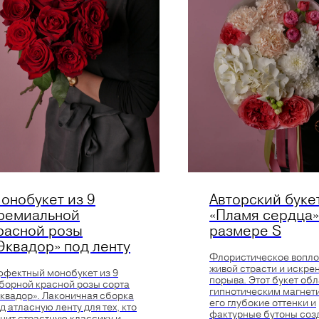
онобукет из 9
Авторский буке
ремиальной
«Пламя сердца»
расной розы
размере S
Эквадор» под ленту
Флористическое вопл
живой страсти и искре
фектный монобукет из 9
порыва. Этот букет об
борной красной розы сорта
гипнотическим магнет
квадор». Лаконичная сборка
его глубокие оттенки и
д атласную ленту для тех, кто
фактурные бутоны соз
нит страстную классику и