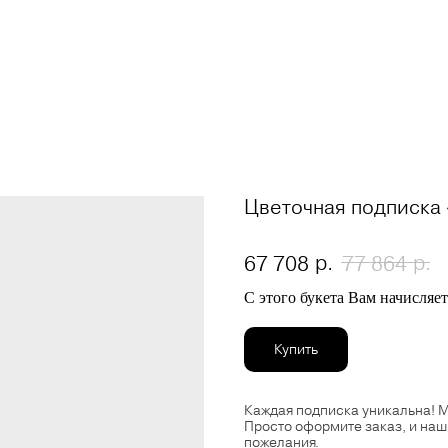
Цветочная подписка 
р.
р.
67 708
77 864
С этого букета Вам начисляе
Купить
Каждая подписка уникальна! М
Просто оформите заказ, и наш
пожелания.