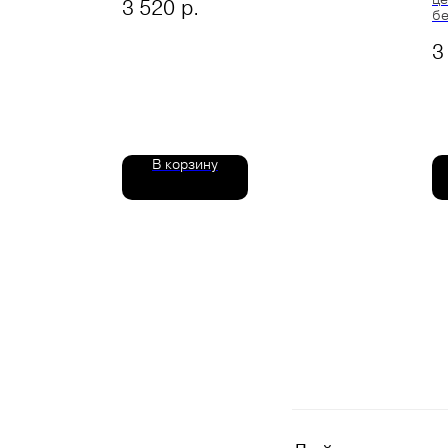
р.
3 520
бе
3
В корзину