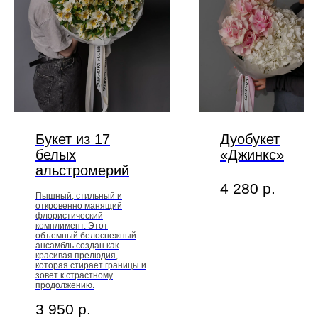
Букет из 17
Дуобукет
белых
«Джинкс»
альстромерий
4 280
р.
Пышный, стильный и
откровенно манящий
флористический
комплимент. Этот
объемный белоснежный
ансамбль создан как
красивая прелюдия,
которая стирает границы и
зовет к страстному
продолжению.
3 950
р.