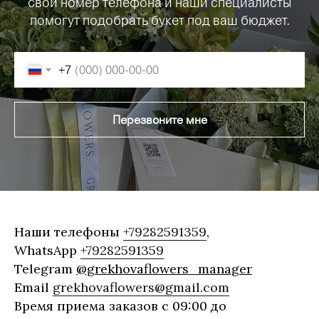
свой номер телефона и наши специалисты
помогут подобрать букет под ваш бюджет.
+7
Перезвоните мне
Наши телефоны
+79282591359
,
WhatsApp
+79282591359
Telegram
@grekhovaflowers_manager
Email
grekhovaflowers@gmail.com
Время приема заказов с 09:00 до